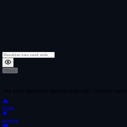
Masuk
*
Jika Anda mengalami Kesulitan saat login, Silahkan hubu
home
explore