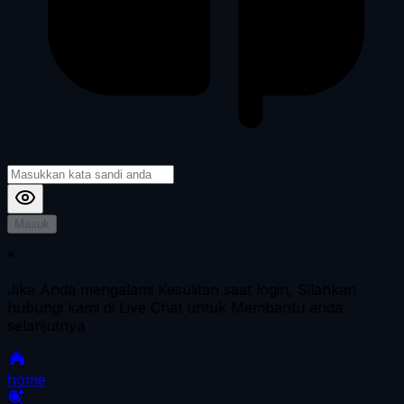
Masuk
*
Jika Anda mengalami Kesulitan saat login, Silahkan
hubungi kami di Live Chat untuk Membantu anda
selanjutnya
home