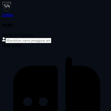
Daftar
login
Nama pengguna
Kata sandi