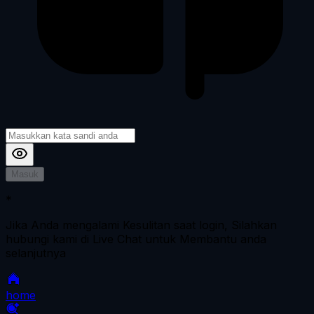
Masuk
*
Jika Anda mengalami Kesulitan saat login, Silahkan
hubungi kami di Live Chat untuk Membantu anda
selanjutnya
home