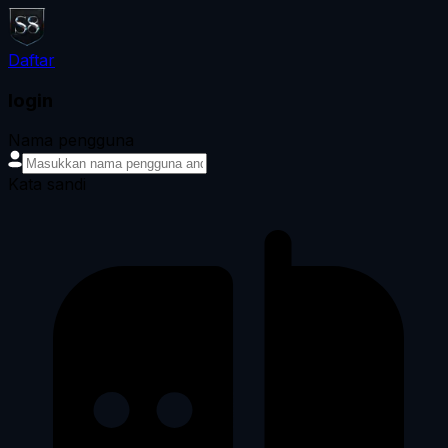
Daftar
login
Nama pengguna
Kata sandi