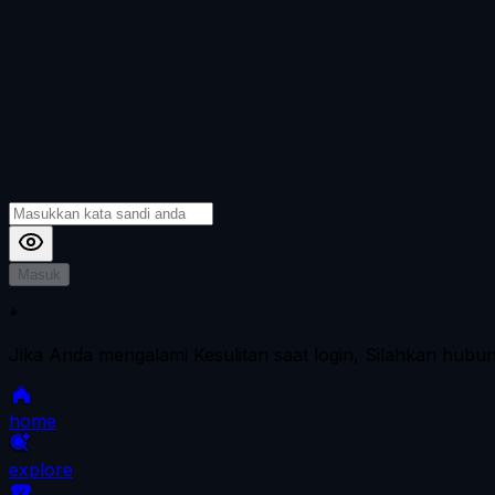
Masuk
*
Jika Anda mengalami Kesulitan saat login, Silahkan hubu
home
explore