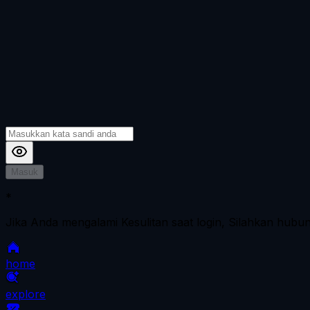
Masuk
*
Jika Anda mengalami Kesulitan saat login, Silahkan hubu
home
explore