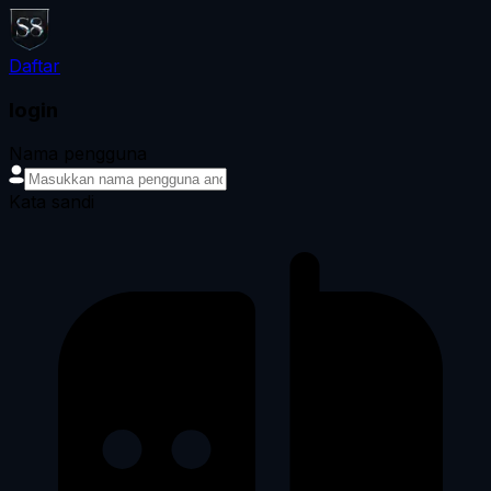
Daftar
login
Nama pengguna
Kata sandi