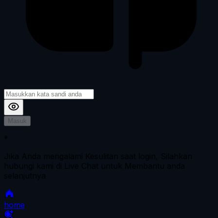
Masuk
*
Jika Anda mengalami Kesulitan saat login, Silahkan
hubungi kami di Live Chat untuk Membantu anda
selanjutnya
home