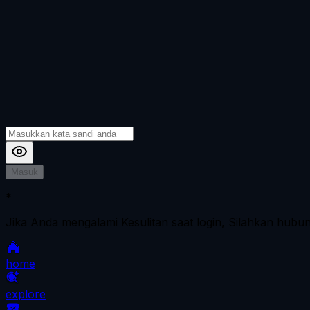
Masuk
*
Jika Anda mengalami Kesulitan saat login, Silahkan hubu
home
explore