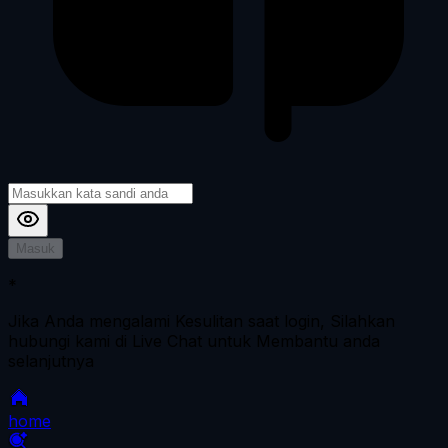
Masuk
*
Jika Anda mengalami Kesulitan saat login, Silahkan
hubungi kami di Live Chat untuk Membantu anda
selanjutnya
home