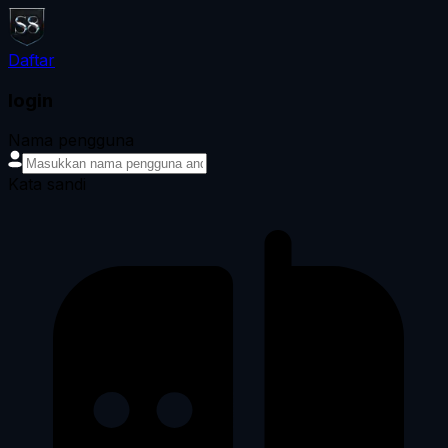
Daftar
login
Nama pengguna
Kata sandi