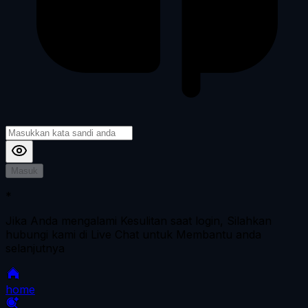
Masuk
*
Jika Anda mengalami Kesulitan saat login, Silahkan
hubungi kami di Live Chat untuk Membantu anda
selanjutnya
home