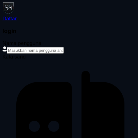
Daftar
login
Nama pengguna
Kata sandi