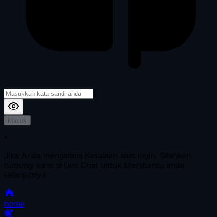
Masuk
*
Jika Anda mengalami Kesulitan saat login, Silahkan
hubungi kami di Live Chat untuk Membantu anda
selanjutnya
home