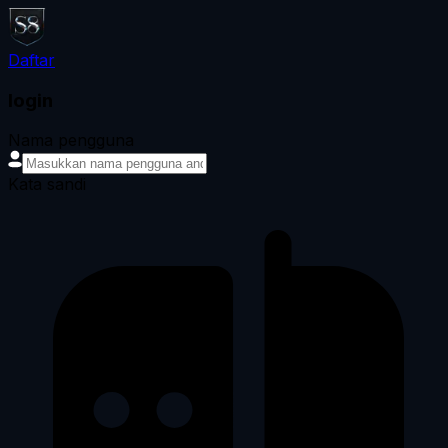
Daftar
login
Nama pengguna
Kata sandi