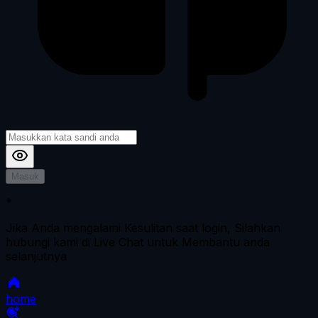
Masuk
*
Jika Anda mengalami Kesulitan saat login, Silahkan
hubungi kami di Live Chat untuk Membantu anda
selanjutnya
home