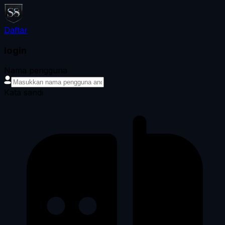
Daftar
login
Nama pengguna
Kata sandi