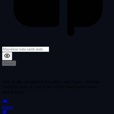
Masuk
*
Jika Anda mengalami Kesulitan saat login, Silahkan
hubungi kami di Live Chat untuk Membantu anda
selanjutnya
home