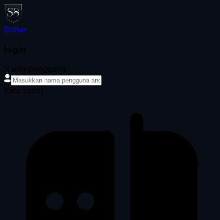
Daftar
login
Nama pengguna
Kata sandi