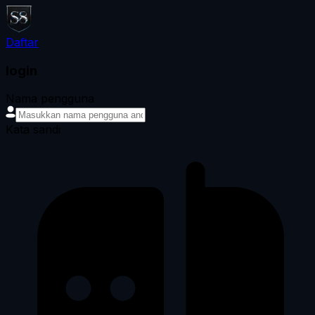
Daftar
login
Nama pengguna
Kata sandi