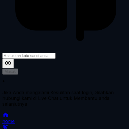
Masuk
*
Jika Anda mengalami Kesulitan saat login, Silahkan
hubungi kami di Live Chat untuk Membantu anda
selanjutnya
home