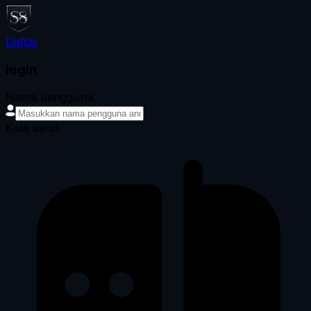
Daftar
login
Nama pengguna
Kata sandi