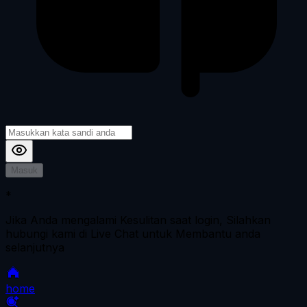
Masuk
*
Jika Anda mengalami Kesulitan saat login, Silahkan
hubungi kami di Live Chat untuk Membantu anda
selanjutnya
home