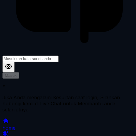
Masuk
*
Jika Anda mengalami Kesulitan saat login, Silahkan
hubungi kami di Live Chat untuk Membantu anda
selanjutnya
home