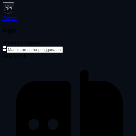
Daftar
login
Nama pengguna
Kata sandi