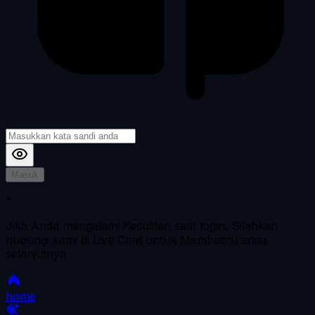
Masuk
*
Jika Anda mengalami Kesulitan saat login, Silahkan
hubungi kami di Live Chat untuk Membantu anda
selanjutnya
home