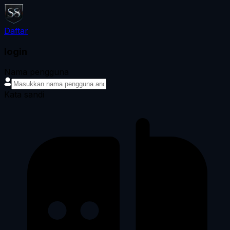
Daftar
login
Nama pengguna
Kata sandi