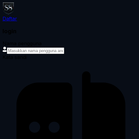
Daftar
login
Nama pengguna
Kata sandi