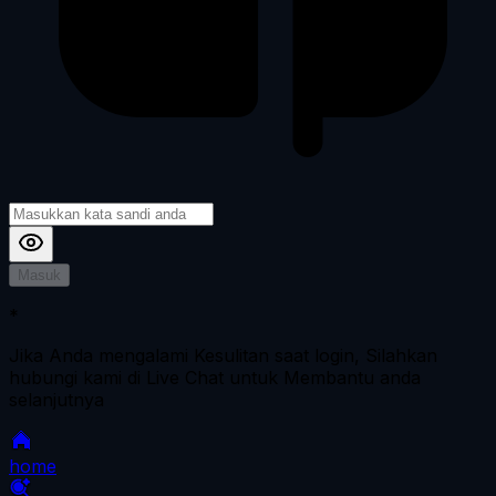
Masuk
*
Jika Anda mengalami Kesulitan saat login, Silahkan
hubungi kami di Live Chat untuk Membantu anda
selanjutnya
home