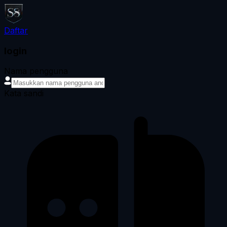
Daftar
login
Nama pengguna
Kata sandi