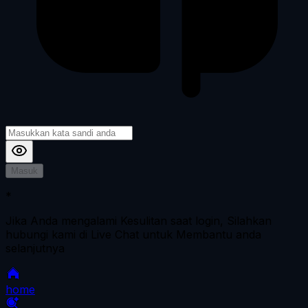
Masuk
*
Jika Anda mengalami Kesulitan saat login, Silahkan
hubungi kami di Live Chat untuk Membantu anda
selanjutnya
home