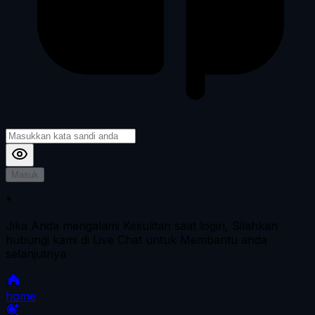
Masuk
*
Jika Anda mengalami Kesulitan saat login, Silahkan
hubungi kami di Live Chat untuk Membantu anda
selanjutnya
home