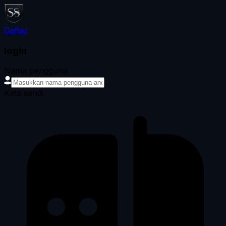
Daftar
login
Nama pengguna
Kata sandi