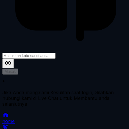
Masuk
*
Jika Anda mengalami Kesulitan saat login, Silahkan
hubungi kami di Live Chat untuk Membantu anda
selanjutnya
home