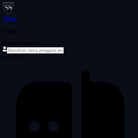
Daftar
login
Nama pengguna
Kata sandi