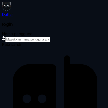
Daftar
login
Nama pengguna
Kata sandi