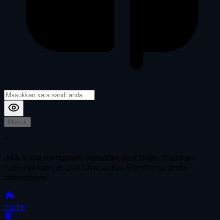
Masuk
*
Jika Anda mengalami Kesulitan saat login, Silahkan
hubungi kami di Live Chat untuk Membantu anda
selanjutnya
home