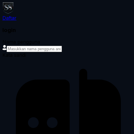
Daftar
login
Nama pengguna
Kata sandi