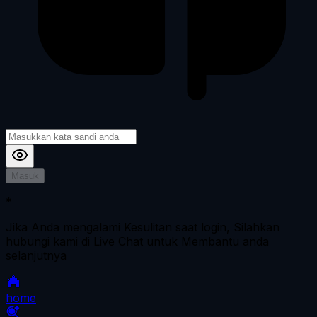
Masuk
*
Jika Anda mengalami Kesulitan saat login, Silahkan
hubungi kami di Live Chat untuk Membantu anda
selanjutnya
home