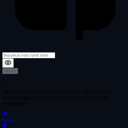
Masuk
*
Jika Anda mengalami Kesulitan saat login, Silahkan
hubungi kami di Live Chat untuk Membantu anda
selanjutnya
home