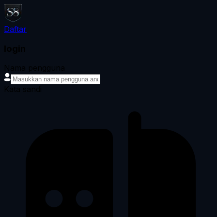
Daftar
login
Nama pengguna
Kata sandi