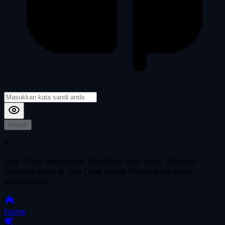
Masuk
*
Jika Anda mengalami Kesulitan saat login, Silahkan
hubungi kami di Live Chat untuk Membantu anda
selanjutnya
home