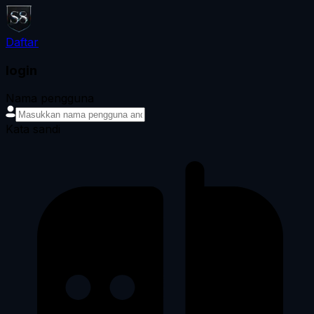
Daftar
login
Nama pengguna
Kata sandi