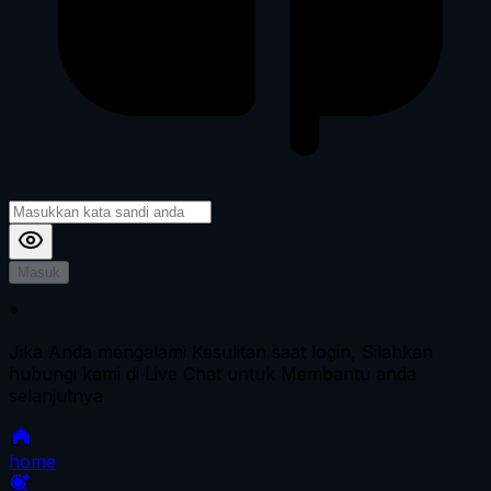
Masuk
*
Jika Anda mengalami Kesulitan saat login, Silahkan
hubungi kami di Live Chat untuk Membantu anda
selanjutnya
home