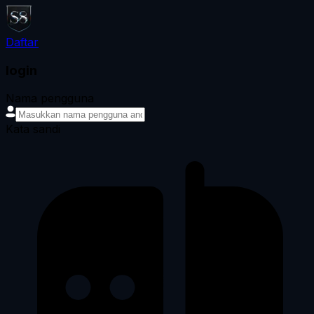
Daftar
login
Nama pengguna
Kata sandi