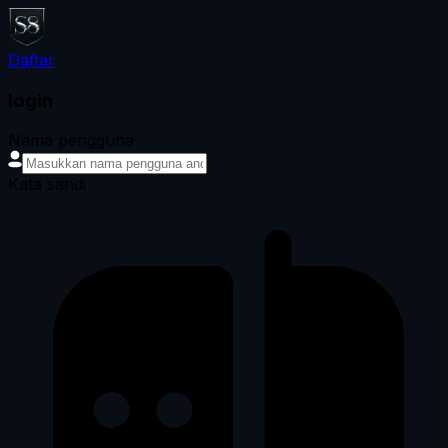
Daftar
login
Nama pengguna
Kata sandi