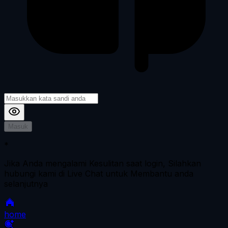
Masuk
*
Jika Anda mengalami Kesulitan saat login, Silahkan
hubungi kami di Live Chat untuk Membantu anda
selanjutnya
home