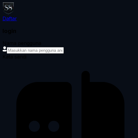
Daftar
login
Nama pengguna
Kata sandi