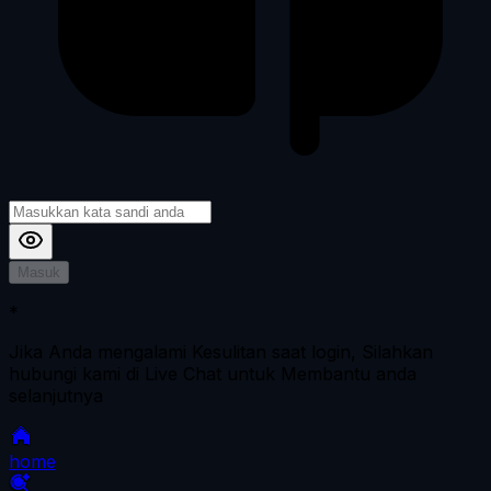
Masuk
*
Jika Anda mengalami Kesulitan saat login, Silahkan
hubungi kami di Live Chat untuk Membantu anda
selanjutnya
home