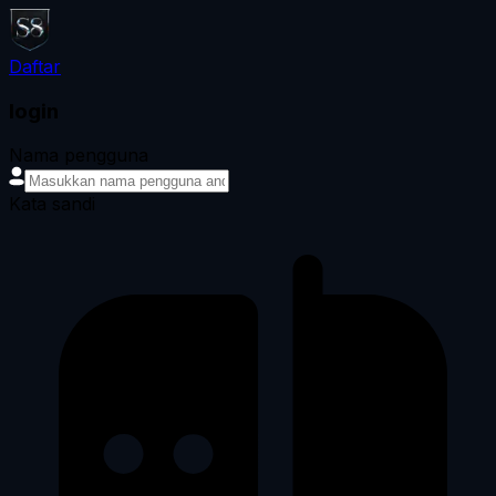
Daftar
login
Nama pengguna
Kata sandi