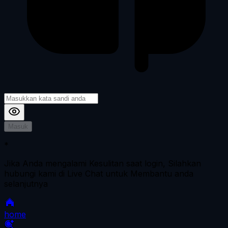
Masuk
*
Jika Anda mengalami Kesulitan saat login, Silahkan
hubungi kami di Live Chat untuk Membantu anda
selanjutnya
home