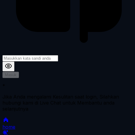
Masuk
*
Jika Anda mengalami Kesulitan saat login, Silahkan
hubungi kami di Live Chat untuk Membantu anda
selanjutnya
home