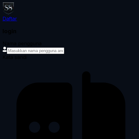
Daftar
login
Nama pengguna
Kata sandi