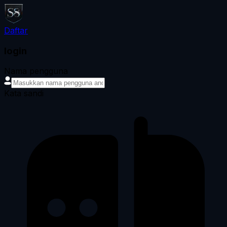
Daftar
login
Nama pengguna
Kata sandi