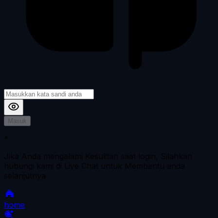
Masuk
*
Jika Anda mengalami Kesulitan saat login, Silahkan
hubungi kami di Live Chat untuk Membantu anda
selanjutnya
home