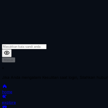
Masuk
*
Jika Anda mengalami Kesulitan saat login, Silahkan hubu
home
explore