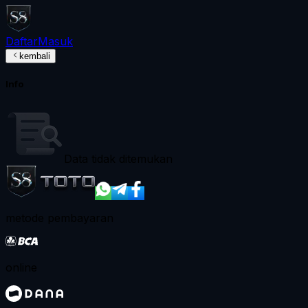
Daftar
Masuk
kembali
Info
Data tidak ditemukan
metode pembayaran
online