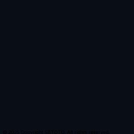
© 2025 Copyright
S8TOTO
. All rights reserved.