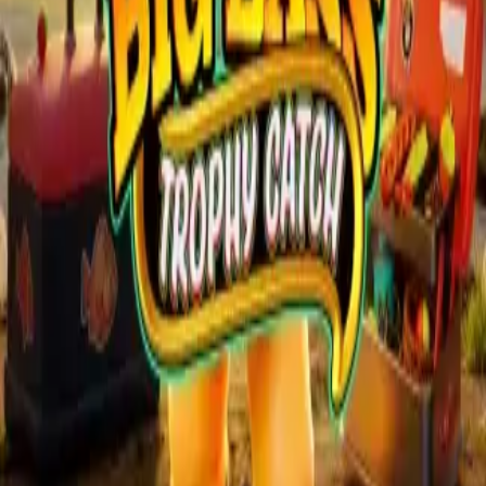
Pemain bisa memanfaatkan bonus dan update harian
untuk modal tambahan.
Transaksi aman dan fair memastikan kemenangan
benar-benar nyata.
Platform ini mendukung semua strategi bermain untuk
hasil maksimal.
S8TOTO membuktikan kualitasnya sebagai situs slot
gacor terpercaya.
Lihat Semua
home
explore
promo
dompet
livechat