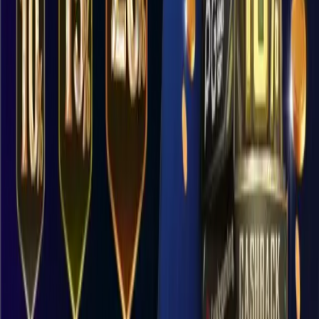
Bonus tambahan harian memperbesar modal bermain
dan peluang jackpot.
Platform mendukung semua perangkat, termasuk
smartphone dan tablet.
RTP tinggi
memudahkan pemain meraih kemenangan
konsisten.
Sistem fair dan random number generator memastikan
permainan adil.
Keamanan transaksi dan data pribadi selalu dijaga
menggunakan enkripsi modern.
Promo harian dan mingguan meningkatkan peluang
menang setiap hari.
S8TOTO memberikan pengalaman bermain slot yang
seru dan menguntungkan.