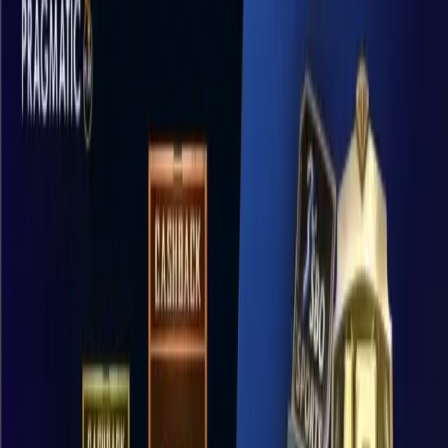
🎡 LUCKYSPIN!! RODA BONUS MINGGUAN – KLAIM
SENDIRI, SPIN SENDIRI, CUAN SENDIRI! 📌 Sudahkah
deposit' ...'
Rincian
BONUS KHUSUS APK
BONUS KHUSUS MEMBER PENGGUNA APK! Bonus
ini berlaku hanya untuk member yang bermain
menggunakan APK' ...'
Rincian
BONUS DEPOSIT HARIAN – TO 1X!
🎁 BONUS DEPOSIT HARIAN – TO 1X! Setiap hari
makin untung! Nikmati BONUS 10% setiap kali deposit
har' ...'
Rincian
CASHBACK LIVEGAME