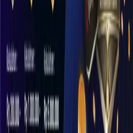
Pemain bisa mengikuti
pola gacor
terbaru untuk meraih
maxwin.
Update harian memastikan informasi selalu akurat dan
bisa dipercaya.
Sistem customer service 24 jam siap menangani
masalah pemain.
Deposit dan penarikan diproses cepat, tanpa pending,
dan aman.
Platform ini cocok untuk pemain baru maupun
profesional.
Dengan
slot gacor
dan peluang menang tinggi, S8TOTO
menjadi pilihan tepat.
Pemain bisa memanfaatkan bonus dan update harian
untuk modal tambahan.