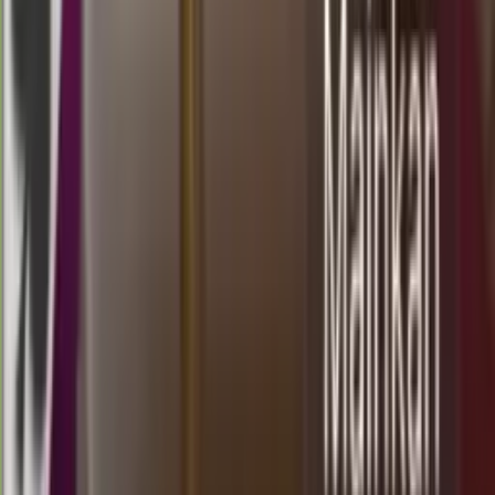
00.45
5
2
8
6
WM
3112
washington dc midday
Minggu, 09 Agu
Buka
00.55
00.40
8