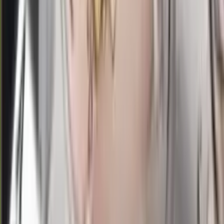
5
8
4
3
MO
1796
morocco quatro 03:00 wib
Minggu, 09 Agu
Buka
03.00
02.50
1
8
8
3