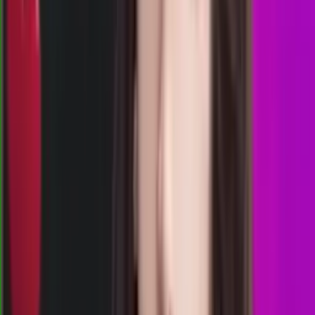
Buka
10.00
09.50
5
3
5
7
OG
3112
oregon 09.00 wib
Minggu, 09 Agu
Buka
09.00