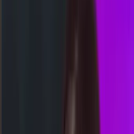
Sabung Ayam
Togel
Lainnya
Lihat ColokNet
Event Lomba
Akses WAP
HK
3111