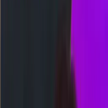
Togel
Slot
Kasino
Olahraga
Arcade
Poker
Tembak Ikan