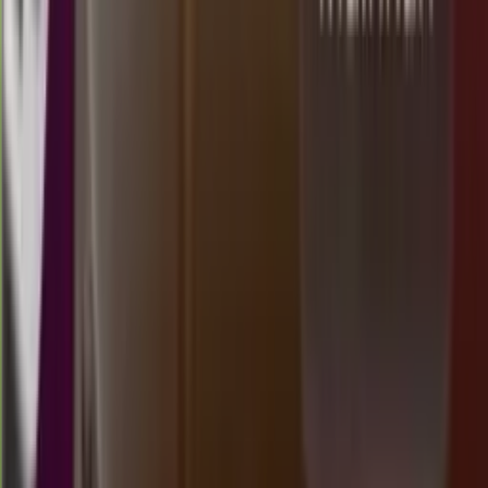
4
7
1
VD
1841
virginia day
Minggu, 09 Agu
Buka
01.00
00.50
0
7
0
4
FD