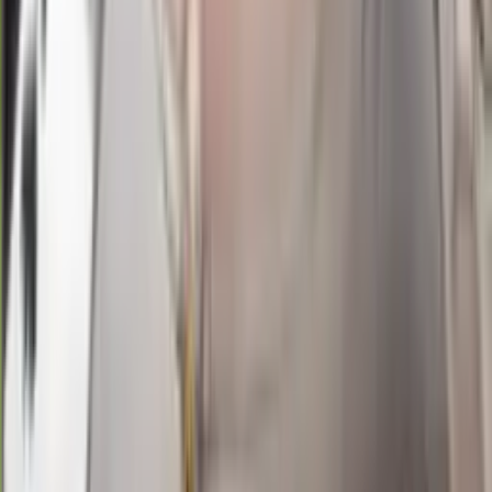
OR
3112
oregon 03.00 wib
Minggu, 09 Agu
Buka
03.00
02.45
4
7
6
6
ND
1841