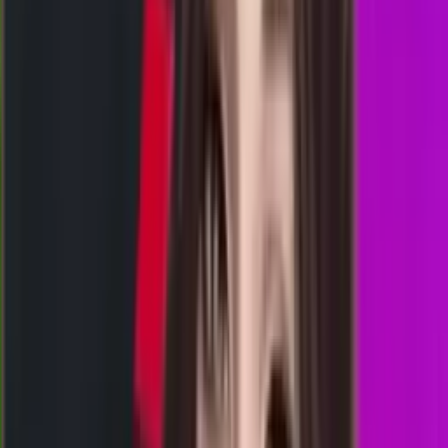
0
KC
3112
kentucky evening
Minggu, 09 Agu
Buka
10.00
09.45
8
3
6
5
IE