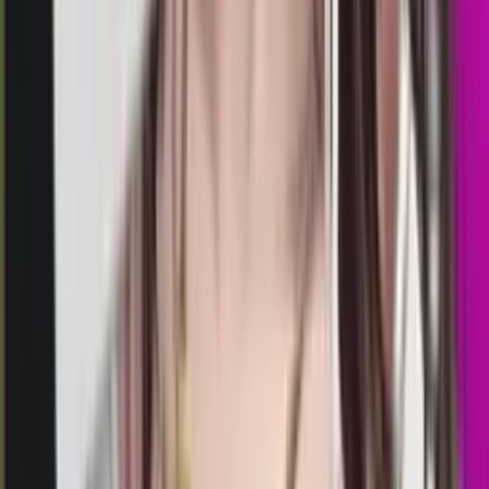
3112
oregon 06.00 wib
Minggu, 09 Agu
Buka
06.00
05.45
9
9
3
6
TE
2668
texas evening