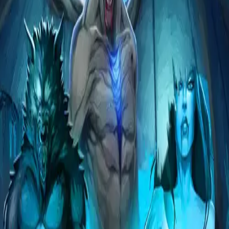
Pemain bisa memanfaatkan informasi harian untuk
strategi taruhan optimal.
Bonus tambahan harian memperbesar modal bermain
dan peluang jackpot.
Platform mendukung semua perangkat, termasuk
smartphone dan tablet.
RTP tinggi
memudahkan pemain meraih kemenangan
konsisten.
Sistem fair dan random number generator memastikan
permainan adil.
Keamanan transaksi dan data pribadi selalu dijaga
menggunakan enkripsi modern.
Promo harian dan mingguan meningkatkan peluang
menang setiap hari.
S8TOTO memberikan pengalaman bermain slot yang