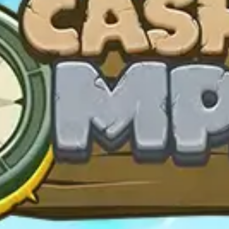
isten.
mainan adil.
unakan enkripsi modern.
 setiap hari.
u dan menguntungkan.
axwin.
a dipercaya.
pemain.
n aman.
l.