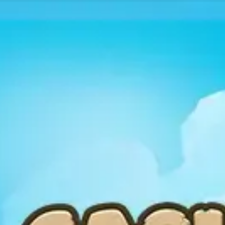
 dengan peluang menang besa
g menang besar.
la gacor terbaru.
i taruhan optimal.
peluang jackpot.
one dan tablet.