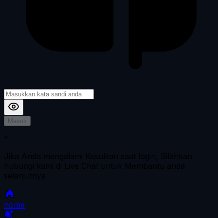
Masuk
*
Jika Anda mengalami Kesulitan saat login, Silahkan
hubungi kami di Live Chat untuk Membantu anda
selanjutnya
home