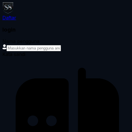
Daftar
login
Nama pengguna
Kata sandi