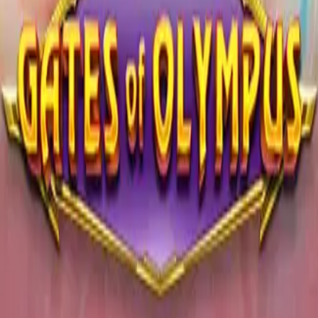
Pemain bisa memanfaatkan bonus dan update harian
untuk modal tambahan.
Transaksi aman dan fair memastikan kemenangan
benar-benar nyata.
Platform ini mendukung semua strategi bermain untuk
hasil maksimal.
S8TOTO membuktikan kualitasnya sebagai situs slot
gacor terpercaya.
Lihat Semua
home
explore
promo
dompet
livechat