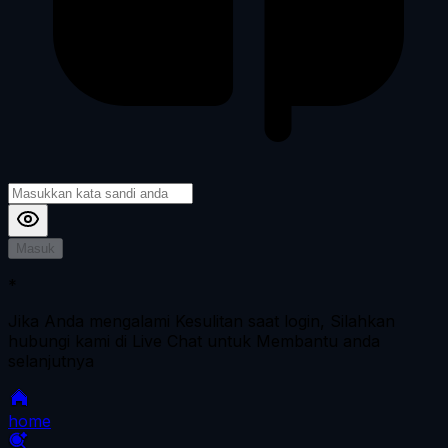
Masuk
*
Jika Anda mengalami Kesulitan saat login, Silahkan
hubungi kami di Live Chat untuk Membantu anda
selanjutnya
home