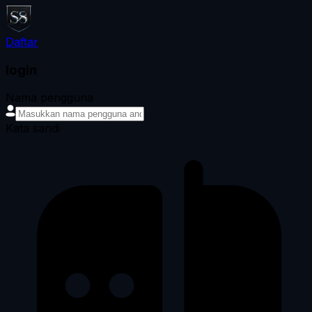
Daftar
login
Nama pengguna
Kata sandi