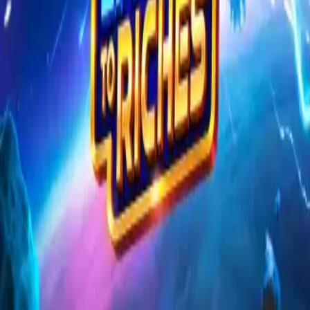
Pemain bisa memanfaatkan bonus dan update harian
untuk modal tambahan.
Transaksi aman dan fair memastikan kemenangan
benar-benar nyata.
Platform ini mendukung semua strategi bermain untuk
hasil maksimal.
S8TOTO membuktikan kualitasnya sebagai situs slot
gacor terpercaya.
Lihat Semua
home
explore
promo
dompet
livechat