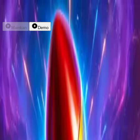
Daftar
Masuk
Mainkan
Demo
Launch to Riches
pragmatic
kembali
S8TOTO slot gacor hari ini
dengan peluang menang
besar
S8TOTO
menghadirkan slot gacor hari ini dengan
peluang menang besar.
Mesin slot diperbarui setiap hari berdasarkan RTP dan
pola gacor terbaru.