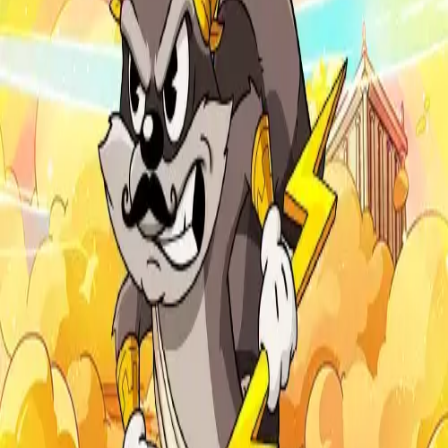
Pemain bisa memanfaatkan informasi harian untuk
strategi taruhan optimal.
Bonus tambahan harian memperbesar modal bermain
dan peluang jackpot.
Platform mendukung semua perangkat, termasuk
smartphone dan tablet.
RTP tinggi
memudahkan pemain meraih kemenangan
konsisten.
Sistem fair dan random number generator memastikan
permainan adil.
Keamanan transaksi dan data pribadi selalu dijaga
menggunakan enkripsi modern.
Promo harian dan mingguan meningkatkan peluang
menang setiap hari.
S8TOTO memberikan pengalaman bermain slot yang