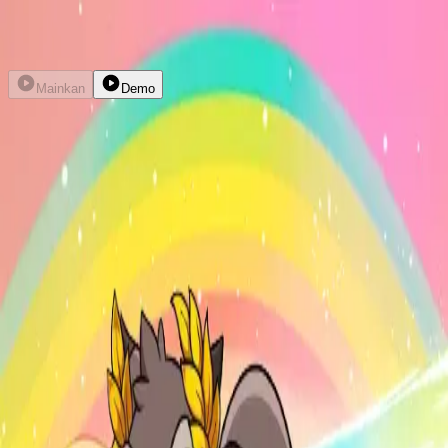
Daftar
Masuk
Mainkan
Demo
Le Zeus
hacksaw
kembali
S8TOTO slot gacor hari ini
dengan peluang menang
besar
S8TOTO
menghadirkan slot gacor hari ini dengan
peluang menang besar.
Mesin slot diperbarui setiap hari berdasarkan RTP dan
pola gacor terbaru.