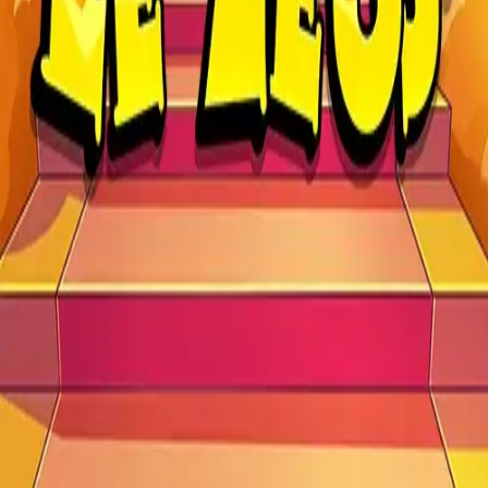
Pemain bisa memanfaatkan bonus dan update harian
untuk modal tambahan.
Transaksi aman dan fair memastikan kemenangan
benar-benar nyata.
Platform ini mendukung semua strategi bermain untuk
hasil maksimal.
S8TOTO membuktikan kualitasnya sebagai situs slot
gacor terpercaya.
Lihat Semua
home
explore
promo
dompet
livechat