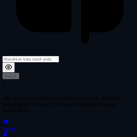
Masuk
*
Jika Anda mengalami Kesulitan saat login, Silahkan
hubungi kami di Live Chat untuk Membantu anda
selanjutnya
home