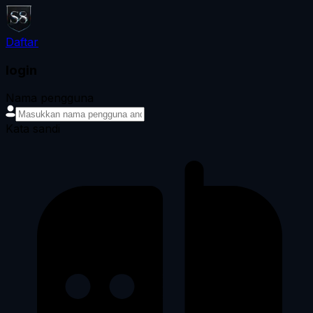
Daftar
login
Nama pengguna
Kata sandi