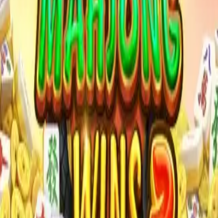
seru dan menguntungkan.
Pemain bisa mengikuti
pola gacor
terbaru untuk meraih
maxwin.
Update harian memastikan informasi selalu akurat dan
bisa dipercaya.
Sistem customer service 24 jam siap menangani
masalah pemain.
Deposit dan penarikan diproses cepat, tanpa pending,
dan aman.
Platform ini cocok untuk pemain baru maupun
profesional.
Dengan
slot gacor
dan peluang menang tinggi, S8TOTO
menjadi pilihan tepat.