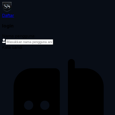
Daftar
login
Nama pengguna
Kata sandi