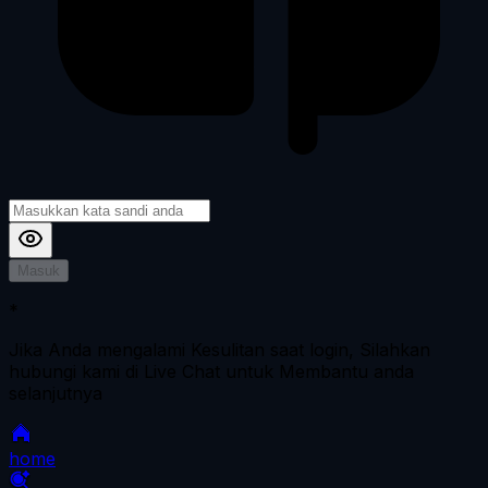
Masuk
*
Jika Anda mengalami Kesulitan saat login, Silahkan
hubungi kami di Live Chat untuk Membantu anda
selanjutnya
home