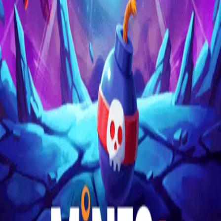
seru dan menguntungkan.
Pemain bisa mengikuti
pola gacor
terbaru untuk meraih
maxwin.
Update harian memastikan informasi selalu akurat dan
bisa dipercaya.
Sistem customer service 24 jam siap menangani
masalah pemain.
Deposit dan penarikan diproses cepat, tanpa pending,
dan aman.
Platform ini cocok untuk pemain baru maupun
profesional.
Dengan
slot gacor
dan peluang menang tinggi, S8TOTO
menjadi pilihan tepat.