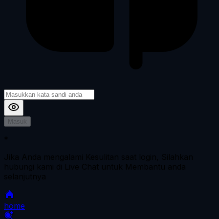
Masuk
*
Jika Anda mengalami Kesulitan saat login, Silahkan
hubungi kami di Live Chat untuk Membantu anda
selanjutnya
home