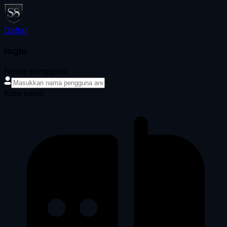
Daftar
login
Nama pengguna
Kata sandi