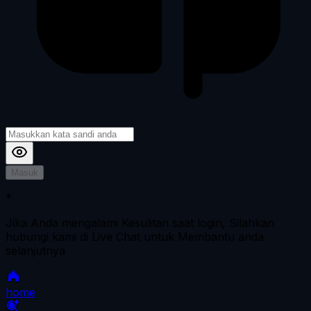
Masuk
*
Jika Anda mengalami Kesulitan saat login, Silahkan
hubungi kami di Live Chat untuk Membantu anda
selanjutnya
home