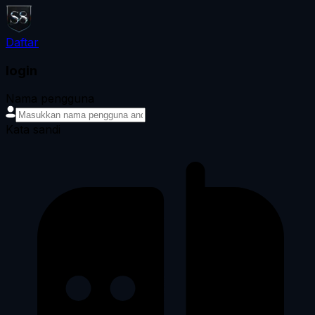
Daftar
login
Nama pengguna
Kata sandi