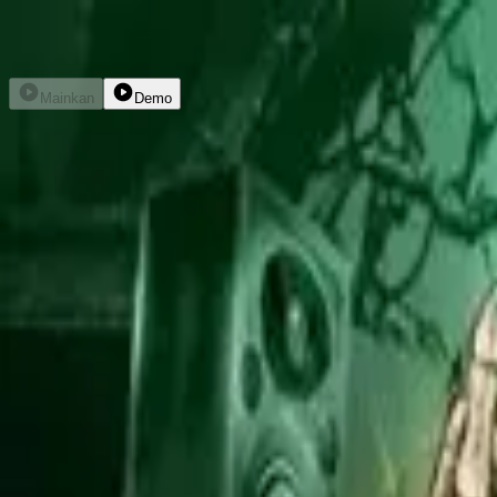
Daftar
Masuk
Mainkan
Demo
The Crypt 2
nolimitcity
kembali
S8TOTO slot gacor hari ini
S8TOTO
menghadirkan slot gacor hari ini dengan peluan
Mesin slot diperbarui setiap hari berdasarkan RTP dan po
Pemain bisa memanfaatkan informasi harian untuk strateg
Bonus tambahan harian memperbesar modal bermain dan 
Platform mendukung semua perangkat, termasuk smartph