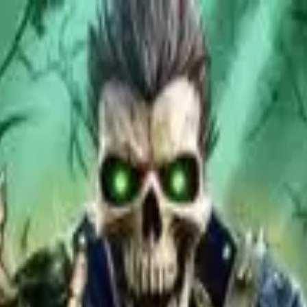
 dengan peluang menang besa
g menang besar.
la gacor terbaru.
i taruhan optimal.
peluang jackpot.
one dan tablet.